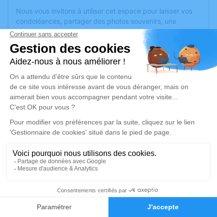
Nous vous invitons à utiliser cet espace pour laisser vos
condoléances, partager des photos souvenirs, une
anecdote ou exprimer vos pensées à travers des poèmes
ou des textes. Cet endroit est un lieu d'expression dédié à
honorer la mémoire de René TURINETTI.
Un service de plantation d’arbre hommage est
disponible
ici
.
Je rends hommage
Cérémonie religieuse
lundi 27 février 2023 à 14h30
Église Saint Remi de Forbach
rue de l'église
57600 Forbach
2
Faire-part
Hommages
Je rends hommage