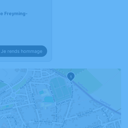
 de Freyming-
Je rends hommage
1