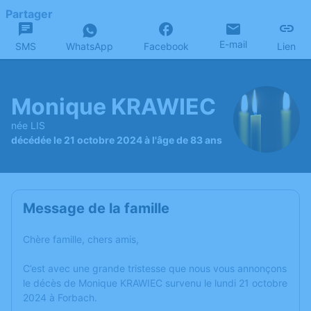
Partager
E-mail
SMS
WhatsApp
Facebook
Lien
Monique KRAWIEC
née LIS
décédée le 21 octobre 2024 à l'âge de 83 ans
Message de la famille
Chère famille, chers amis,
C’est avec une grande tristesse que nous vous annonçons
le décès de Monique KRAWIEC survenu le lundi 21 octobre
2024 à Forbach.