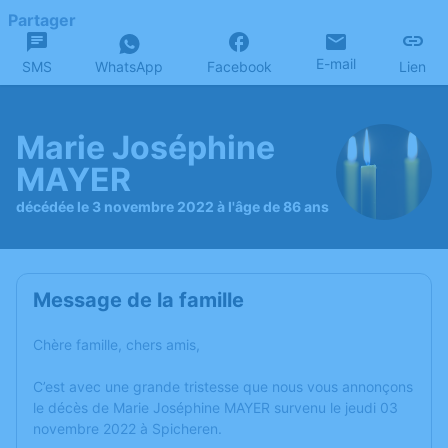
Partager
E-mail
SMS
WhatsApp
Facebook
Lien
Marie Joséphine
MAYER
décédée le 3 novembre 2022 à l'âge de 86 ans
Message de la famille
Chère famille, chers amis,
C’est avec une grande tristesse que nous vous annonçons
le décès de Marie Joséphine MAYER survenu le jeudi 03
novembre 2022 à Spicheren.