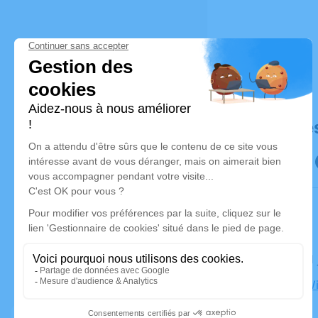
Déroulé de
Le jeudi 1
Église À W