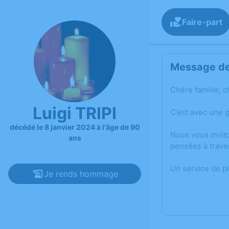
Faire-part
Message de 
Chère famille, c
Luigi TRIPI
C’est avec une 
décédé le 8 janvier 2024 à l'âge de 90
Nous vous invit
ans
pensées à trave
Un service de p
Je rends hommage