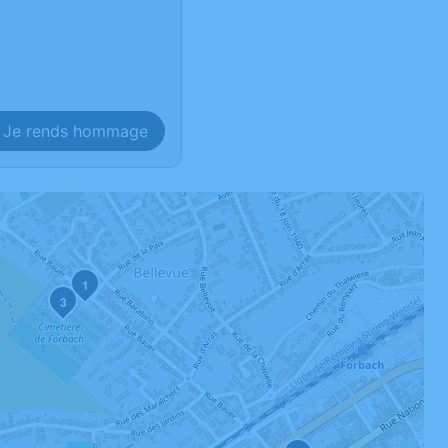
Je rends hommage
1
3