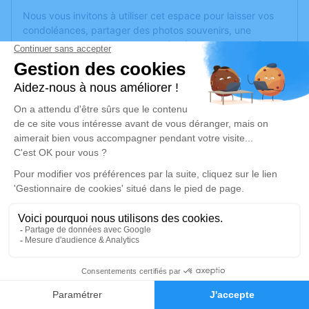
Nous vous invitons à utiliser cet espace pour laisser vos
condoléances, partager des photos souvenirs, une
anecdote ou exprimer vos pensées à travers des poèmes
ou des textes. Cet endroit est un lieu d'expression dédié à
honorer la mémoire de Lucien SCHWEDT.
Un service de plantation d’arbre hommage est
disponible
ici
.
Je rends hommage
Cérémonie religieuse
samedi 09 mai 2026 à 10h00
Chambre Funéraire Municipale de Forbach
82, Rue Bauer
57600 Forbach
1
Faire-part
Hommages
Je rends hommage