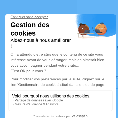
Déroulé de
Le mercre
Église Sai