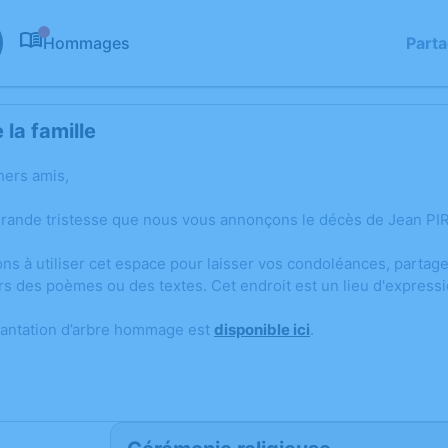
Hommages
Part
0
la famille
hers amis,
grande tristesse que nous vous annonçons le décès de Jean PI
ons à utiliser cet espace pour laisser vos condoléances, parta
rs des poèmes ou des textes. Cet endroit est un lieu d'expres
lantation d’arbre hommage est
disponible ici
.