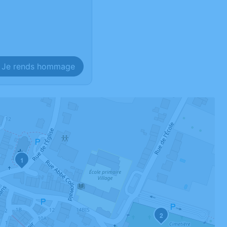
Je rends hommage
1
2