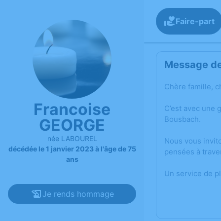
Faire-part
Message de 
Chère famille, c
Francoise
C’est avec une 
Bousbach.
GEORGE
née LABOUREL
Nous vous invit
décédée le 1 janvier 2023 à l'âge de 75
pensées à trave
ans
Un service de p
Je rends hommage