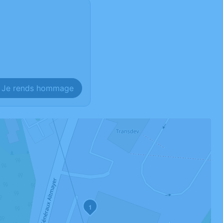
Je rends hommage
1