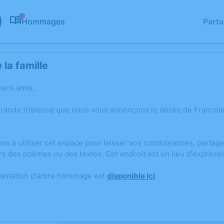
Hommages
Part
0
la famille
hers amis,
grande tristesse que nous vous annonçons le décès de Francoi
ons à utiliser cet espace pour laisser vos condoléances, parta
rs des poèmes ou des textes. Cet endroit est un lieu d'expres
lantation d’arbre hommage est
disponible ici
.