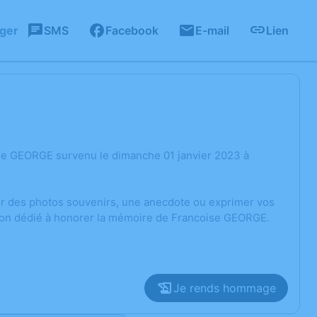
ager
SMS
Facebook
E-mail
Lien
se GEORGE survenu le dimanche 01 janvier 2023 à
ger des photos souvenirs, une anecdote ou exprimer vos
sion dédié à honorer la mémoire de Francoise GEORGE.
Je rends hommage