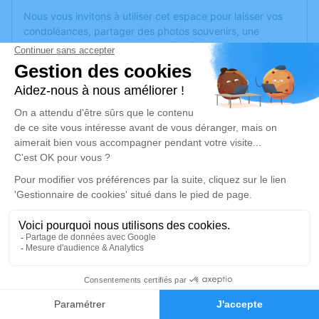
Nous vous invitons à utiliser cet espace pour laisser vos
condoléances, partager des photos souvenirs, une
anecdote ou exprimer vos pensées à travers des poèmes
ou des textes. Cet endroit est un lieu d'expression dédié à
honorer la mémoire de Filippo TADDEO.
Un service de plantation d’arbre hommage est
disponible
ici
.
Je rends hommage
Cérémonie religieuse
samedi 16 décembre 2023 à 10h00
Église À Wiesberg Cité de Forbach
57600 Forbach
2
Je rends hommage
Faire-part
Hommages