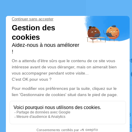
Déroulé de
Le lundi 
Église Sain