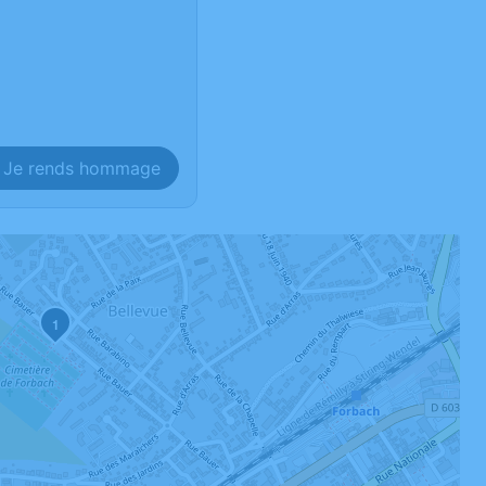
Je rends hommage
1