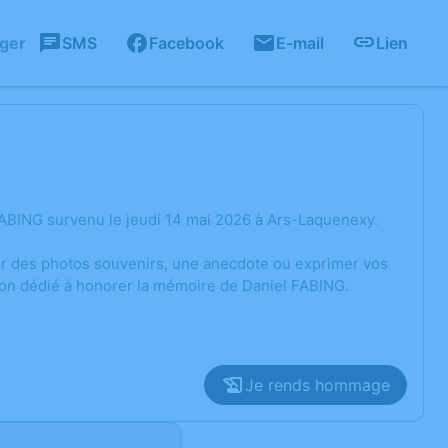
ager
SMS
Facebook
E-mail
Lien
FABING survenu le jeudi 14 mai 2026 à Ars-Laquenexy.
ger des photos souvenirs, une anecdote ou exprimer vos
ion dédié à honorer la mémoire de Daniel FABING.
Je rends hommage